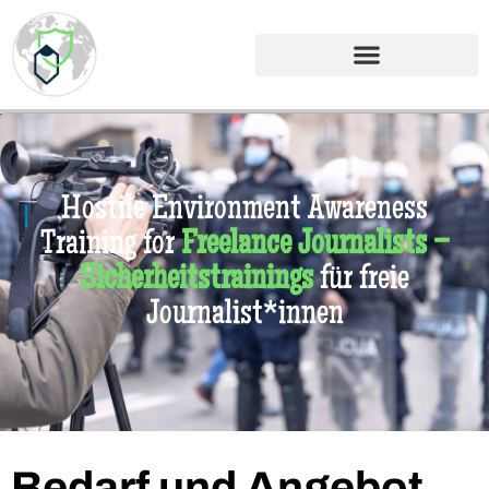
Hostile Environment Awareness
Training for
Freelance Journalists –
Sicherheitstrainings
für freie
Journalist*innen
Bedarf und Angebot