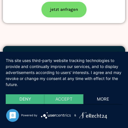
jetzt anfragen
This site uses third-party website tracking technologies to
Backoffice
provide and continually improve our services, and to display
advertisements according to users' interests. I agree and may
revoke or change my consent at any time with effect for the
Vertiefungsworkshop
future.
8 x 45 Minuten
DENY
ACCEPT
MORE
In Not- und Krisenfällen benötigen Journalist*innen oft
Information und Unterstützung von außen. Der Workshop
Powered by
&
klärt, welche Informationen, Vollmachten und Absprachen