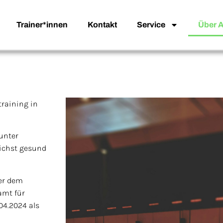
Trainer*innen
Kontakt
Service
Über 
raining in
 unter
ichst gesund
er dem
amt für
04.2024 als