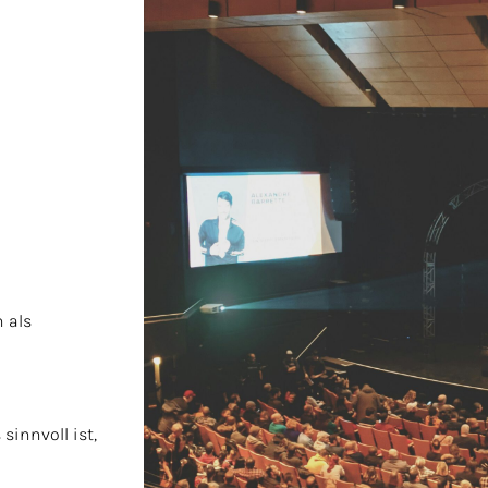
 als
sinnvoll ist,