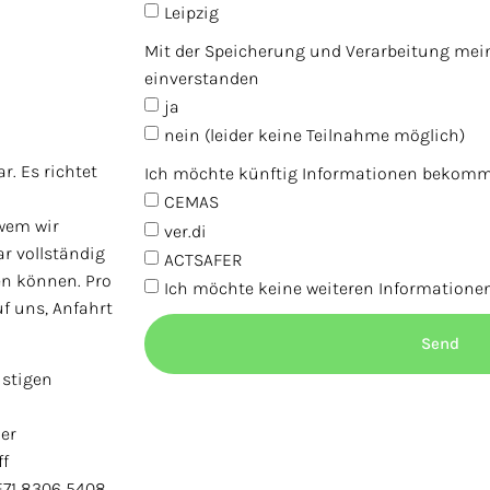
Leipzig
Mit der Speicherung und Verarbeitung mein
einverstanden
ja
nein (leider keine Teilnahme möglich)
r. Es richtet
Ich möchte künftig Informationen bekom
CEMAS
 wem wir
ver.di
ar vollständig
ACTSAFER
en können. Pro
Ich möchte keine weiteren Informatio
f uns, Anfahrt
Send
istigen
er
ff
DE71 8306 5408