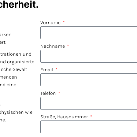
cherheit.
Vorname
arken
rt.
Nachname
trationen und
nd organisierte
ische Gewalt
Email
ommenden
nd eine
Telefon
n
physischen wie
Straße, Hausnummer
ne.