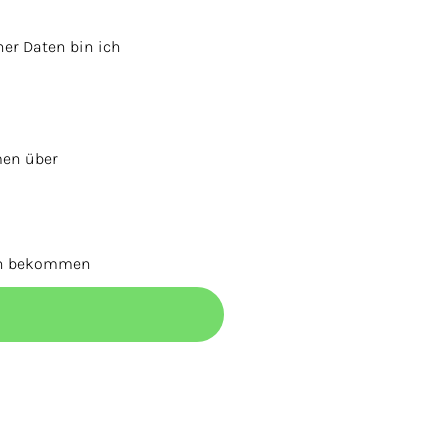
er Daten bin ich
men über
nen bekommen