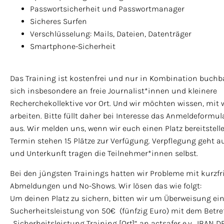
Passwortsicherheit und Passwortmanager
Sicheres Surfen
Verschlüsselung: Mails, Dateien, Datenträger
Smartphone-Sicherheit
Das Training ist kostenfrei und nur in Kombination buchba
sich insbesondere an freie Journalist*innen und kleinere
Recherchekollektive vor Ort. Und wir möchten wissen, mit
arbeiten. Bitte füllt daher bei Interesse das Anmeldeformul
aus. Wir melden uns, wenn wir euch einen Platz bereitstell
Termin stehen 15 Plätze zur Verfügung. Verpflegung geht au
und Unterkunft tragen die Teilnehmer*innen selbst.
Bei den jüngsten Trainings hatten wir Probleme mit kurzfr
Abmeldungen und No-Shows. Wir lösen das wie folgt:
Um deinen Platz zu sichern, bitten wir um Überweisung ein
Sucherheitsleistung von 50€ (fünfzig Euro) mit dem Betre
„Sicherheitsleistung Training [Ort]“ an actsafer e.v., IBAN 