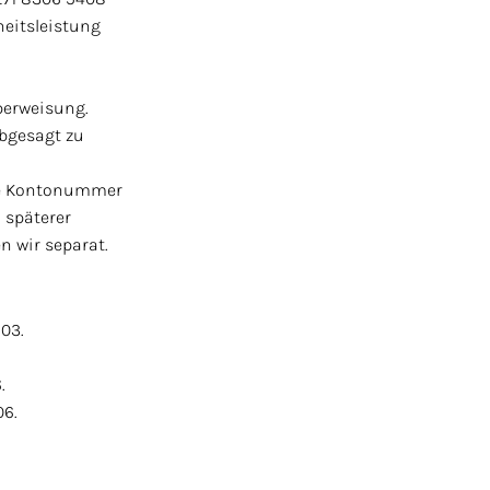
eitsleistung
berweisung.
abgesagt zu
ine Kontonummer
 späterer
n wir separat.
.03.
.
06.